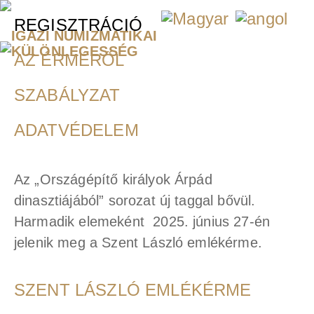
REGISZTRÁCIÓ
IGAZI NUMIZMATIKAI
KÜLÖNLEGESSÉG
AZ ÉRMÉRŐL
SZABÁLYZAT
ADATVÉDELEM
Az „Országépítő királyok Árpád
dinasztiájából” sorozat új taggal bővül.
Harmadik elemeként 2025. június 27-én
jelenik meg a Szent László emlékérme.
SZENT LÁSZLÓ
EMLÉKÉRME